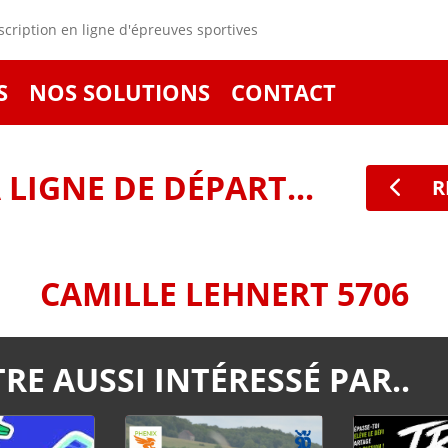
cription en ligne d'épreuves sportives
S
NOS SOLUTIONS
CONTACT
LIGNE DE DÉPART...
R
CAMILLE LEHNERT 5706
RE AUSSI INTÉRESSÉ PAR..