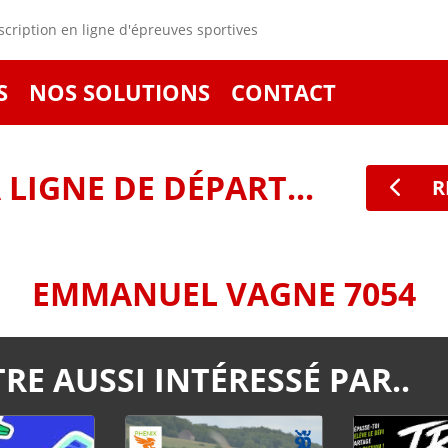
cription en ligne d'épreuves sportives
S
NOS SOLUTIONS
CONTACT
LIGNE DE DÉPART...
R
EMMANUEL VAGNE 7054
RE AUSSI INTÉRESSÉ PAR..