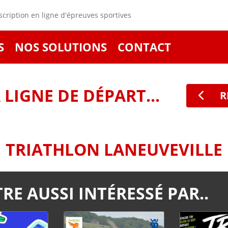
cription en ligne d'épreuves sportives
S
NOS SOLUTIONS
CONTACT
LIGNE DE DÉPART...
R
TRIATHLON LANEUVEVILLE
RE AUSSI INTÉRESSÉ PAR..