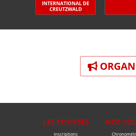
INTERNATIONAL DE
CREUTZWALD
ORGANI
LES COURSES
NOS SO
Inscriptions
Chronométra