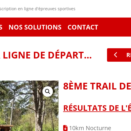
cription en ligne d'épreuves sportives
S
NOS SOLUTIONS
CONTACT
LIGNE DE DÉPART...
R
8ÈME TRAIL D
RÉSULTATS DE L'
10km Nocturne