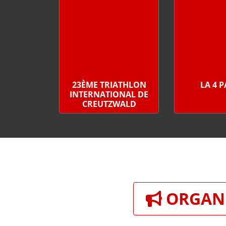
23ÈME TRIATHLON
LA 4 
INTERNATIONAL DE
CREUTZWALD
ORGANI