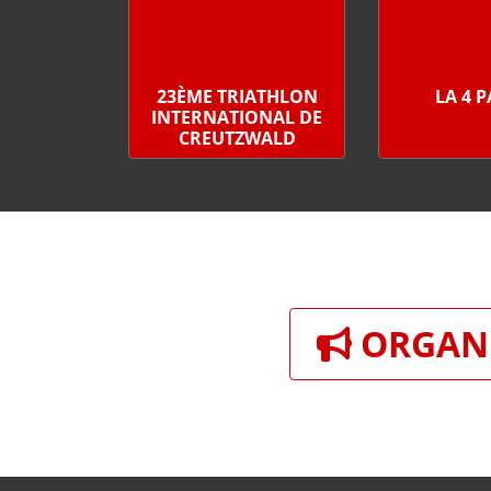
23ÈME TRIATHLON
LA 4 
INTERNATIONAL DE
CREUTZWALD
ORGANI