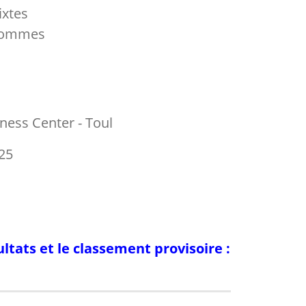
xtes
Hommes
tness Center - Toul
25
ultats et le classement provisoire :