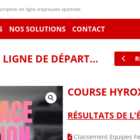
cription en ligne d'épreuves sportives
S
NOS SOLUTIONS
CONTACT
LIGNE DE DÉPART...
R
COURSE HYROX
RÉSULTATS DE L'
Classement Equipes 