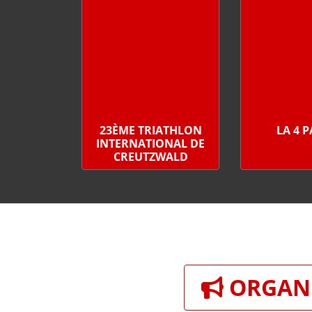
23ÈME TRIATHLON
LA 4 
INTERNATIONAL DE
CREUTZWALD
ORGANI