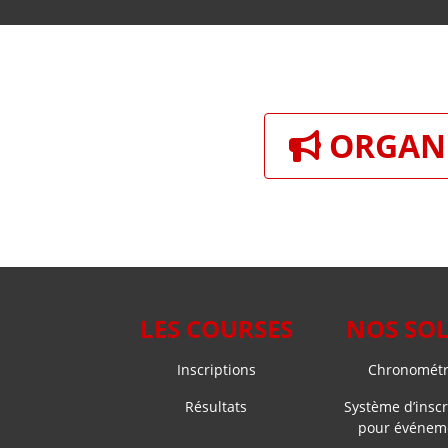
ORGANI
LES COURSES
NOS SO
Inscriptions
Chronométra
Résultats
Système d’inscr
pour événeme