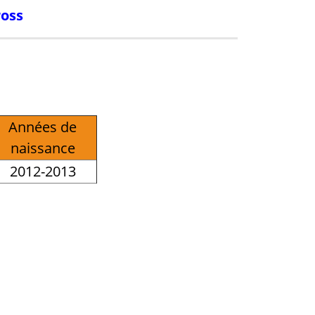
ross
Années de
naissance
2012-2013