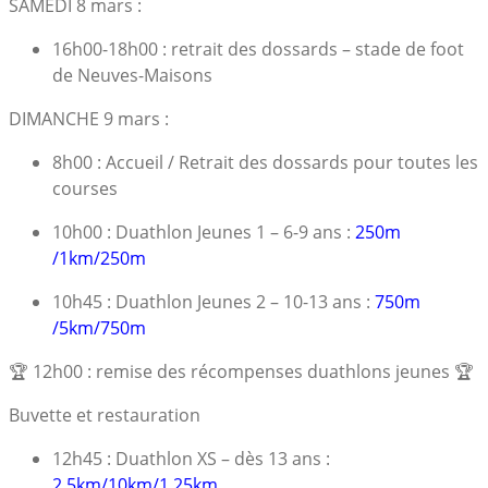
SAMEDI
8 mars
:
16h00-18h00 : retrait des dossards –
stade de foot
de Neuves-Maisons
DIMANCHE
9 mars
:
8h00
: Accueil / Retrait des dossards pour toutes les
courses
10
h
00
:
Duathlon Jeunes 1 – 6-9 ans :
250m
/1km/250m
10h45
:
Duathlon Jeunes 2 – 10-13 ans :
750m
/5km/750m
🏆 1
2
h
00
: remise des récompenses duathlons jeunes 🏆
Buvette et restauration
12h45 : Duathlon XS – dès 13 ans :
2.5km/10km/1.25km