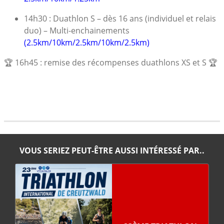
14h30 : Duathlon S – dès 16 ans (individuel et relais
duo) –
Multi-enchainements
(2.5km/10km/2.5km/10km/2.5km)
🏆 1
6
h
45
: remise des récompens
es duathlons XS et S
🏆
VOUS SERIEZ PEUT-ÊTRE AUSSI INTÉRESSÉ PAR..