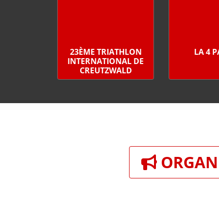
23ÈME TRIATHLON
LA 4 
INTERNATIONAL DE
CREUTZWALD
ORGANI