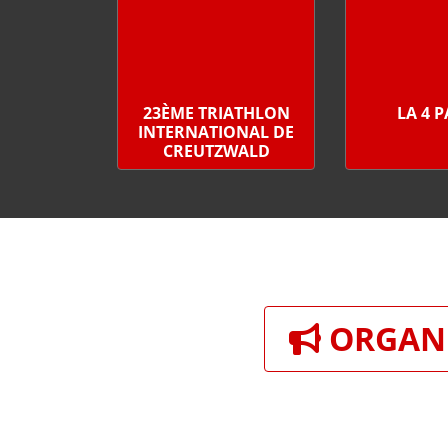
23ÈME TRIATHLON
LA 4 
INTERNATIONAL DE
CREUTZWALD
ORGANI