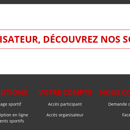
SATEUR, DÉCOUVREZ NOS 
LUTIONS
VOTRE COMPTE
NOUS C
ge sportif
Accès participant
Demande d
iption en ligne
Accès organisateur
Fac
nts sportifs