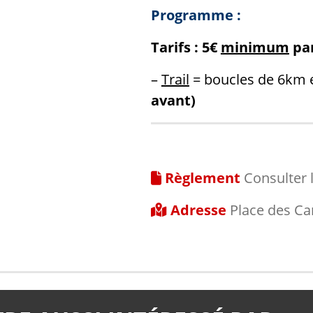
Programme :
Tarifs : 5€
minimum
par
–
Trail
= boucles de 6km 
avant)
Règlement
Consulter 
Adresse
Place des Car