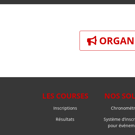
ORGANI
LES COURSES
NOS SO
Inscriptions
Chronométra
Résultats
Système d’inscr
pour événeme