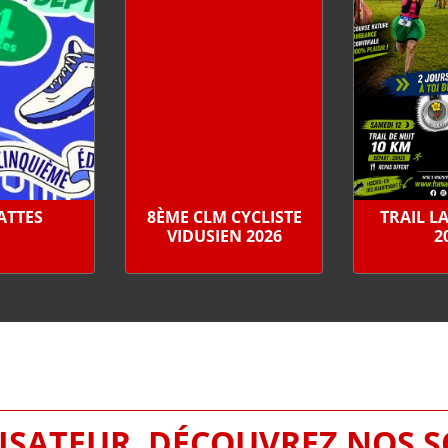
PATTES
8ÈME CLM CYCLISTE
TRAIL L
VIDUSIEN 2026
2
SATEUR, DÉCOUVREZ NOS 