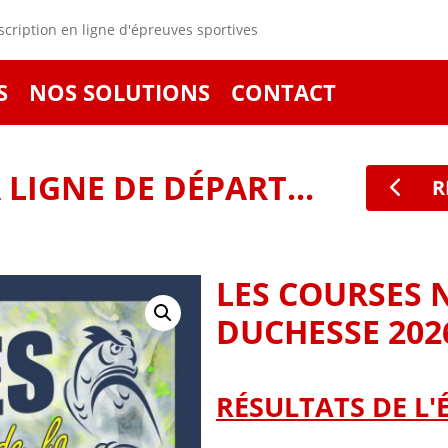
cription en ligne d'épreuves sportives
S
NOS SOLUTIONS
CONTACT
LIGNE DE DÉPART...
R
LES COURSES 
DUCHESSE 202
RÉSULTATS DE L'