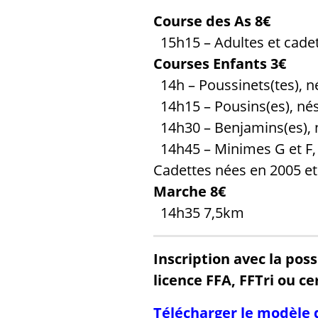
Course des As 8€
15h15 – Adultes et cadet
Courses Enfants 3€
14h – Poussinets(tes), n
14h15 – Pousins(es), né
14h30 – Benjamins(es), 
14h45 – Minimes G et F,
Cadettes nées en 2005 e
Marche 8€
14h35 7,5km
Inscription avec la
possi
licence FFA, FFTri ou c
Télécharger le modèle d