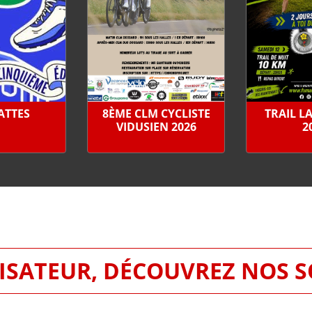
PATTES
8ÈME CLM CYCLISTE
TRAIL L
VIDUSIEN 2026
2
SATEUR, DÉCOUVREZ NOS 