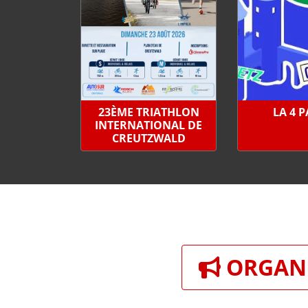
23ÈME TRIATHLON
LA 4 
INTERNATIONAL DE
CREUTZWALD
ORGANI