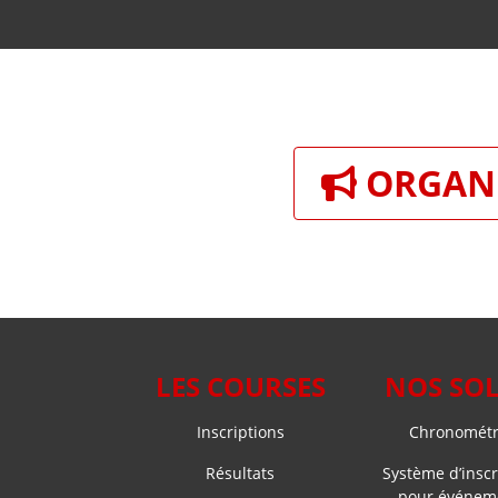
ORGANI
LES COURSES
NOS SO
Inscriptions
Chronométra
Résultats
Système d’inscr
pour événeme