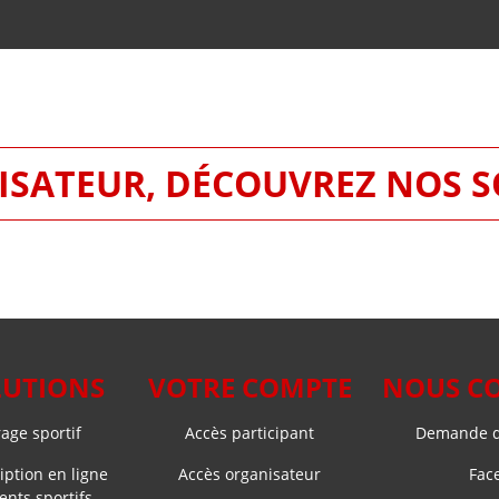
SATEUR, DÉCOUVREZ NOS 
LUTIONS
VOTRE COMPTE
NOUS C
ge sportif
Accès participant
Demande d
iption en ligne
Accès organisateur
Fac
nts sportifs