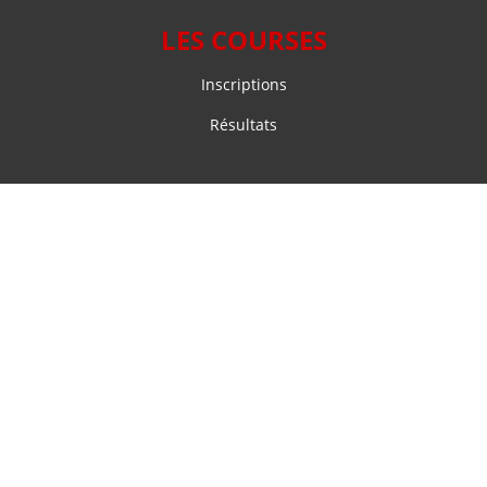
LES COURSES
Inscriptions
Résultats
NOS SOLUTIONS
Chronométrage sportif
Système d’inscription en ligne pour événements sportifs
VOTRE COMPTE
Accès participant
Accès organisateur