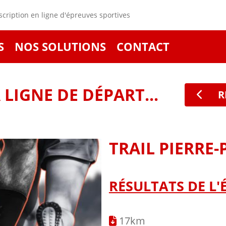
cription en ligne d'épreuves sportives
S
NOS SOLUTIONS
CONTACT
LIGNE DE DÉPART...
R
TRAIL PIERRE-
RÉSULTATS DE L'
17km