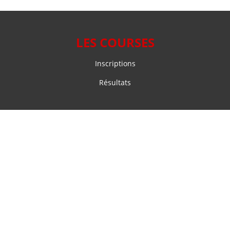
LES COURSES
Inscriptions
Résultats
NOS SOLUTIONS
Chronométrage sportif
Système d’inscription en ligne pour événements sportifs
VOTRE COMPTE
Accès participant
Accès organisateur