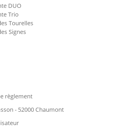
nte DUO
te Trio
es Tourelles
es Signes
le règlement
asson - 52000 Chaumont
nisateur