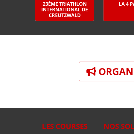
23ÈME TRIATHLON
LA 4 
INTERNATIONAL DE
CREUTZWALD
ORGANI
LES COURSES
NOS SO