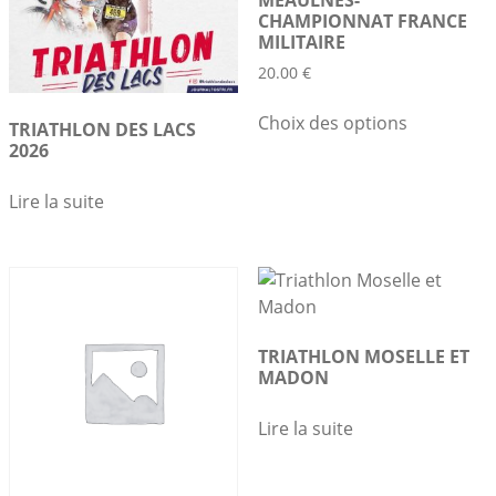
MEAULNES-
CHAMPIONNAT FRANCE
MILITAIRE
20.00
€
Ce
Choix des options
TRIATHLON DES LACS
produit
2026
a
plusieurs
Lire la suite
variations.
Les
options
peuvent
être
choisies
TRIATHLON MOSELLE ET
sur
MADON
la
page
Lire la suite
du
produit