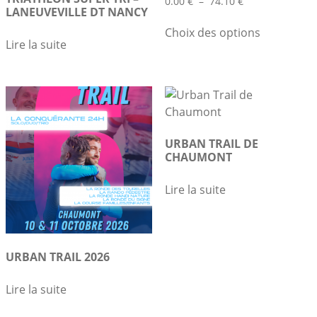
Plage
0.00
€
–
74.10
€
LANEUVEVILLE DT NANCY
de
Ce
prix :
Choix des options
produit
0.00 €
Lire la suite
a
à
plusieurs
74.10 €
variations.
Les
options
peuvent
URBAN TRAIL DE
être
CHAUMONT
choisies
Lire la suite
sur
la
page
du
URBAN TRAIL 2026
produit
Lire la suite