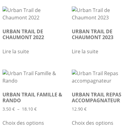
URBAN TRAIL DE
URBAN TRAIL DE
CHAUMONT 2022
CHAUMONT 2023
Lire la suite
Lire la suite
URBAN TRAIL FAMILLE &
URBAN TRAIL REPAS
RANDO
ACCOMPAGNATEUR
Plage
3.50
€
–
18.10
€
12.90
€
de
Ce
Ce
prix :
Choix des options
Choix des options
produit
produit
3.50 €
a
a
à