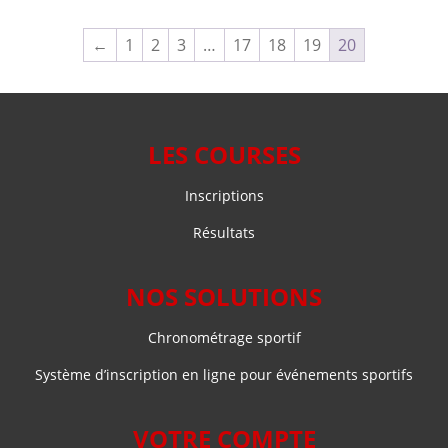
plusieurs
plusieurs
18.10 €
variations.
variations.
←
1
2
3
…
17
18
19
20
Les
Les
options
options
peuvent
peuvent
être
être
LES COURSES
choisies
choisies
sur
sur
Inscriptions
la
la
page
page
Résultats
du
du
produit
produit
NOS SOLUTIONS
Chronométrage sportif
Système d’inscription en ligne pour événements sportifs
VOTRE COMPTE