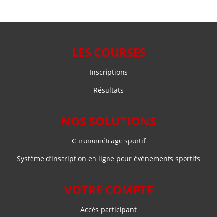
produit
plusieurs
plusieurs
22.30 €
23.30 €
variations.
variations.
Les
Les
options
options
LES COURSES
peuvent
peuvent
être
être
Inscriptions
choisies
choisies
sur
sur
Résultats
la
la
page
page
NOS SOLUTIONS
du
du
produit
produit
Chronométrage sportif
Système d’inscription en ligne pour événements sportifs
VOTRE COMPTE
Accès participant