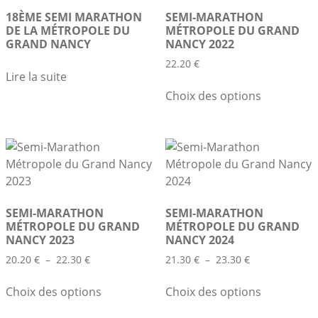
18ÈME SEMI MARATHON
SEMI-MARATHON
DE LA MÉTROPOLE DU
MÉTROPOLE DU GRAND
GRAND NANCY
NANCY 2022
22.20
€
Lire la suite
Ce
Choix des options
produit
a
plusieurs
variations.
Les
options
peuvent
SEMI-MARATHON
SEMI-MARATHON
être
MÉTROPOLE DU GRAND
MÉTROPOLE DU GRAND
choisies
NANCY 2023
NANCY 2024
sur
Plage
Plage
20.20
€
–
22.30
€
21.30
€
–
23.30
€
la
de
de
Ce
Ce
prix :
prix :
page
Choix des options
Choix des options
produit
produit
20.20 €
21.30 €
du
a
a
à
à