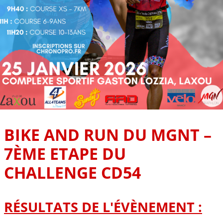
BIKE AND RUN DU MGNT –
7ÈME ETAPE DU
CHALLENGE CD54
RÉSULTATS DE L'ÉVÈNEMENT :