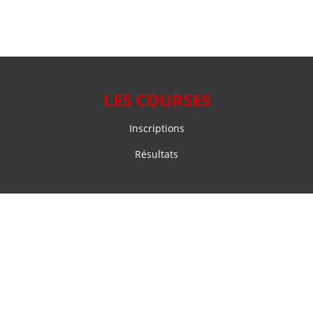
LES COURSES
Inscriptions
Résultats
NOS SOLUTIONS
Chronométrage sportif
Système d’inscription en ligne pour événements sportifs
VOTRE COMPTE