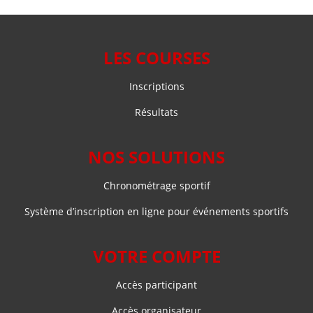
variations.
variations.
Les
Les
options
options
LES COURSES
peuvent
peuvent
être
être
Inscriptions
choisies
choisies
sur
sur
Résultats
la
la
page
page
NOS SOLUTIONS
du
du
produit
produit
Chronométrage sportif
Système d’inscription en ligne pour événements sportifs
VOTRE COMPTE
Accès participant
Accès organisateur