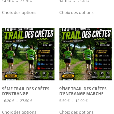
Plage
Plage
14.10
€
–
23.30
€
14.10
€
–
23.40
€
de
de
Ce
Ce
prix :
prix :
Choix des options
Choix des options
produit
produit
14.10 €
14.10 €
a
a
à
à
plusieurs
plusieurs
23.30 €
23.40 €
variations.
variations.
Les
Les
options
options
peuvent
peuvent
être
être
choisies
choisies
sur
sur
la
la
page
page
du
du
9ÈME TRAIL DES CRÊTES
9ÈME TRAIL DES CRÊTES
produit
produit
D’ENTRANGE
D’ENTRANGE MARCHE
Plage
Plage
16.20
€
–
27.50
€
5.50
€
–
12.00
€
de
de
Ce
Ce
prix :
prix :
Choix des options
Choix des options
produit
produit