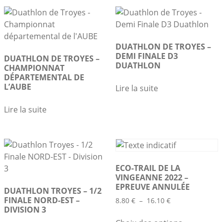
DUATHLON DE TROYES –
DEMI FINALE D3
DUATHLON DE TROYES –
DUATHLON
CHAMPIONNAT
DÉPARTEMENTAL DE
L’AUBE
Lire la suite
Lire la suite
ECO-TRAIL DE LA
VINGEANNE 2022 –
EPREUVE ANNULÉE
DUATHLON TROYES – 1/2
FINALE NORD-EST –
Plage
8.80
€
–
16.10
€
DIVISION 3
de
Ce
prix :