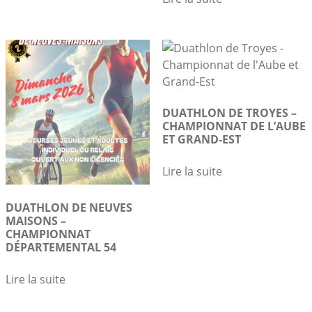
être
choisies
sur
la
page
du
produit
DUATHLON DE TROYES –
CHAMPIONNAT DE L’AUBE
ET GRAND-EST
Lire la suite
DUATHLON DE NEUVES
MAISONS –
CHAMPIONNAT
DÉPARTEMENTAL 54
Lire la suite