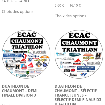
Plage
14.10
€
–
24.30
€
Plage
de
5.60
€
–
16.10
€
Ce
de
prix :
Choix des options
Ce
produit
prix :
14.10 €
Choix des options
produit
a
5.60 €
à
a
à
plusieurs
24.30 €
plusieurs
16.10 €
variations.
variations.
Les
Les
options
options
peuvent
peuvent
être
être
choisies
choisies
sur
sur
la
la
page
page
du
du
produit
DUATHLON DE
DUATHLON DE
produit
CHAUMONT – DEMI
CHAUMONT – SÉLECTIF
FINALE DIVISION 3
FRANCE JEUNES –
SÉLECTIF DEMI FINALE D3
DUATHLON