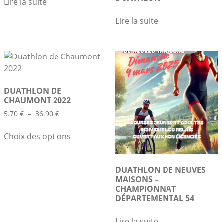
Lire la suite
Lire la suite
DUATHLON DE
CHAUMONT 2022
Plage
5.70
€
–
36.90
€
de
Ce
prix :
Choix des options
produit
5.70 €
a
à
plusieurs
36.90 €
DUATHLON DE NEUVES
variations.
MAISONS –
Les
CHAMPIONNAT
DÉPARTEMENTAL 54
options
peuvent
Lire la suite