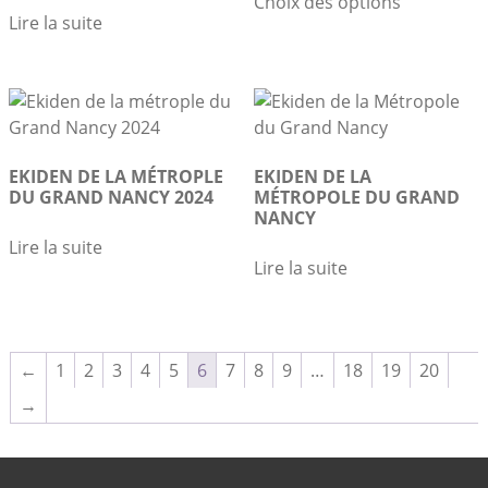
Choix des options
produit
8.80 €
Lire la suite
a
à
plusieurs
16.10 €
variations.
Les
options
peuvent
EKIDEN DE LA MÉTROPLE
EKIDEN DE LA
être
DU GRAND NANCY 2024
MÉTROPOLE DU GRAND
NANCY
choisies
sur
Lire la suite
Lire la suite
la
page
du
produit
←
1
2
3
4
5
6
7
8
9
…
18
19
20
→