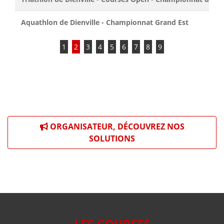
Aquathlon de Dienville - Championnat Grand Est
1
2
3
4
5
6
7
8
9
ORGANISATEUR, DÉCOUVREZ NOS
SOLUTIONS
LES COURSES