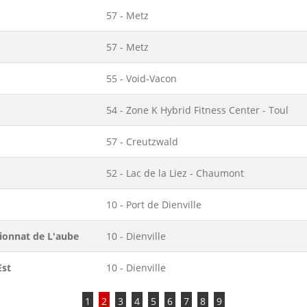
57 - Metz
57 - Metz
55 - Void-Vacon
54 - Zone K Hybrid Fitness Center - Toul
57 - Creutzwald
52 - Lac de la Liez - Chaumont
10 - Port de Dienville
pionnat de L'aube
10 - Dienville
Est
10 - Dienville
1
2
3
4
5
6
7
8
9