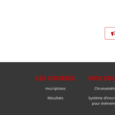
LES COURSES
NOS SO
Inscriptions
Chronométra
Résultats
Système d’inscr
pour événeme