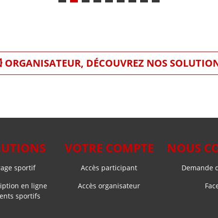
ORGANISATEUR, DÉCOUVREZ NOS SOLUTIO
LUTIONS
VOTRE COMPTE
NOUS C
ge sportif
Accès participant
Demande d
iption en ligne
Accès organisateur
Fac
nts sportifs