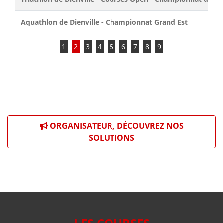
Aquathlon de Dienville - Championnat Grand Est
1
2
3
4
5
6
7
8
9
ORGANISATEUR, DÉCOUVREZ NOS
SOLUTIONS
LES COURSES