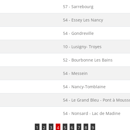
57 - Sarrebourg
54 - Essey Les Nancy
54 - Gondreville
10 - Lusigny- Troyes
52 - Bourbonne Les Bains
54 - Messein
54 - Nancy-Tomblaine
54 - Le Grand Bleu - Pont à Mouss
54 - Nonsard - Lac de Madine
1
2
3
4
5
6
7
8
9