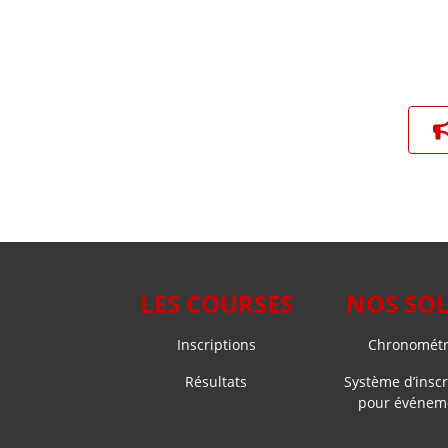
LES COURSES
NOS SO
Inscriptions
Chronométra
Résultats
Système d’inscr
pour événeme