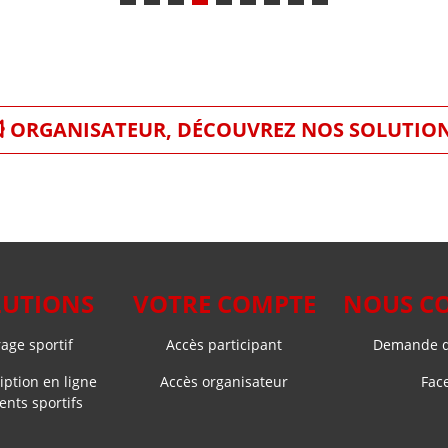
ORGANISATEUR, DÉCOUVREZ NOS SOLUTIO
LUTIONS
VOTRE COMPTE
NOUS C
ge sportif
Accès participant
Demande d
iption en ligne
Accès organisateur
Fac
nts sportifs