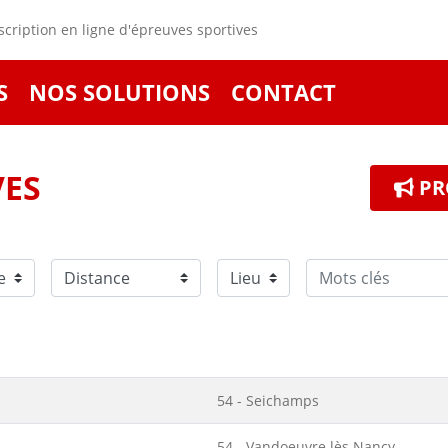
cription en ligne d'épreuves sportives
S
NOS SOLUTIONS
CONTACT
VES
PR
54 - Seichamps
54 - Vandoeuvre lès Nancy