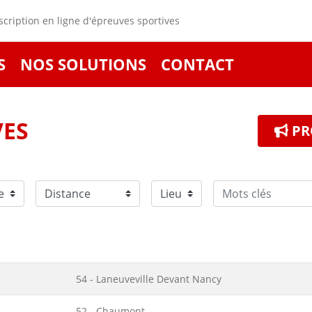
cription en ligne d'épreuves sportives
S
NOS SOLUTIONS
CONTACT
VES
PR
54 - Laneuveville Devant Nancy
52 - Chaumont