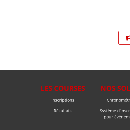
LES COURSES
NOS SO
Inscriptions
Chronométra
Résultats
Système d’inscr
pour événeme