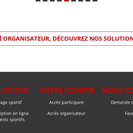
ORGANISATEUR, DÉCOUVREZ NOS SOLUTIO
LUTIONS
VOTRE COMPTE
NOUS C
ge sportif
Accès participant
Demande d
iption en ligne
Accès organisateur
Fac
nts sportifs