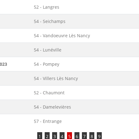
52 - Langres
54 - Seichamps
54 - Vandoeuvre Lès Nancy
54 - Lunéville
2023
54 - Pompey
54 - Villers Lès Nancy
52 - Chaumont
54 - Damelevières
57 - Entrange
1
2
3
4
5
6
7
8
9